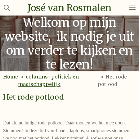
José van Rosmalen
Ga
direct
Welkom op mijn
naar
de
website, ik nodig je uit
hoofdinhoud
om verder te kijken en
te lezen!
Home
»
columns- politiek en
»
Het rode
maatschappelijk
potlood
Het rode potlood
Dat kleine lullige rode potlood. Daar moeten we het mee doen.
Stemmen! In deze tijd van I pads, laptops, smartphones stemmen
we nog met het potlood. Lekker primitief. Alsof we nog onze