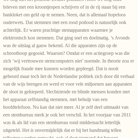
brieven met een kroontjespen schrijven of in de rij staan bij een
bankloket om geld op te nemen. Neen, dat is allemaal hopeloos
ouderwets. Dat stemmen met een rood potlood is natuurlijk ook
achterlijk. Er waren prachtige stemapparaten waarmee je
elektronisch kon stemmen. Dat ging snel en doelmatig. ’s Avonds
was de uitslag al gauw bekend. Al die apparaten zijn op de
schroothoop gegooid. Waarom? Omdat er een actiegroep was die
zich ‘wij vertrouwen stemcomputers niet’ noemde. In theorie zou er
mogelijk fraude mee kunnen worden gepleegd. Dat is nooit
gebeurd maar toch liet de Nederlandse politiek zich door dit verhaal
van de wijs brengen en werd er voor vele miljoenen aan apparaten
de sloot in gekieperd. Slechtziende en blinde mensen konden met
het apparaat zelfstandig stemmen, met behulp van een
hoofdtelefoon. Nu kan dat niet meer. Al je zelf deel uitmaakt van
een stembureau merk je ook het verschil. In het voorjaar van 2011
was ik als lid van een stembureau rond middernacht letterlijk
uitgeteld. Het is onvermijdelijk dat er bij het handmatig tellen
telfouten worden gemaakt, ook al doet niemand dat bewust.