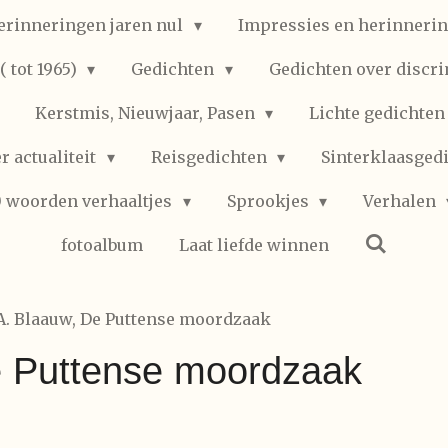
erinneringen jaren nul
Impressies en herinnerin
 tot 1965)
Gedichten
Gedichten over discr
Kerstmis, Nieuwjaar, Pasen
Lichte gedichte
r actualiteit
Reisgedichten
Sinterklaasged
0 woorden verhaaltjes
Sprookjes
Verhalen
fotoalbum
Laat liefde winnen
.A. Blaauw, De Puttense moordzaak
e Puttense moordzaak