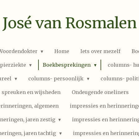
José van Rosmalen
 Woordendokter
Home
Iets over mezelf
Bo
spierziekte
Boekbesprekingen
columns- hu
ureel
columns- persoonlijk
columns- polit
spreuken en wijsheden
Ondeugende oneliners
erinneringen, algemeen
impressies en herinneringen
neringen, jaren zestig
impressies en herinnering
eringen, jaren tachtig
impressies en herinnerin