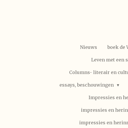
Ga
direct
naar
de
hoofdinhoud
Nieuws
boek de
Leven met een 
Columns- literair en cult
essays, beschouwingen
Impressies en h
impressies en herin
impressies en herinn