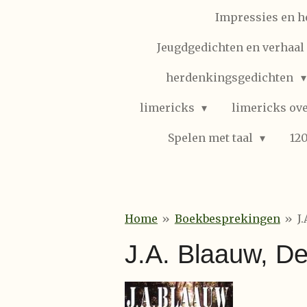
Impressies en h
Jeugdgedichten en verhaal (
herdenkingsgedichten
limericks
limericks ove
Spelen met taal
12
Home
»
Boekbesprekingen
»
J
J.A. Blaauw, D