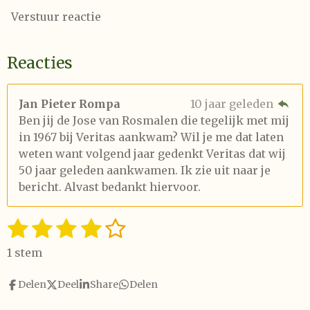
Verstuur reactie
Reacties
Jan Pieter Rompa
10 jaar geleden
Ben jij de Jose van Rosmalen die tegelijk met mij
in 1967 bij Veritas aankwam? Wil je me dat laten
weten want volgend jaar gedenkt Veritas dat wij
50 jaar geleden aankwamen. Ik zie uit naar je
bericht. Alvast bedankt hiervoor.
1
2
3
4
5
S
R
t
a
s
s
s
s
s
e
1 stem
t
t
t
t
t
t
m
i
m
Delen
Deel
Share
Delen
e
e
e
e
e
n
e
n
g