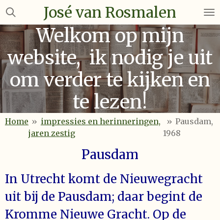
José van Rosmalen
Ga
direct
Welkom op mijn
naar
de
website, ik nodig je uit
hoofdinhoud
om verder te kijken en
te lezen!
Home
»
impressies en herinneringen,
»
Pausdam,
jaren zestig
1968
Pausdam
In Utrecht komt de Nieuwegracht
uit bij de Pausdam; daar begint de
Kromme Nieuwe Gracht. Op de