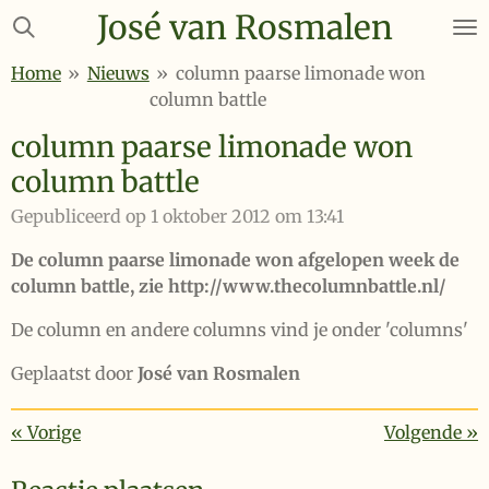
José van Rosmalen
Ga
direct
Home
»
Nieuws
»
column paarse limonade won
naar
column battle
de
hoofdinhoud
column paarse limonade won
column battle
Gepubliceerd op 1 oktober 2012 om 13:41
De column paarse limonade won afgelopen week de
column battle, zie http://www.thecolumnbattle.nl/
De column en andere columns vind je onder 'columns'
Geplaatst door
José van Rosmalen
«
Vorige
Volgende
»