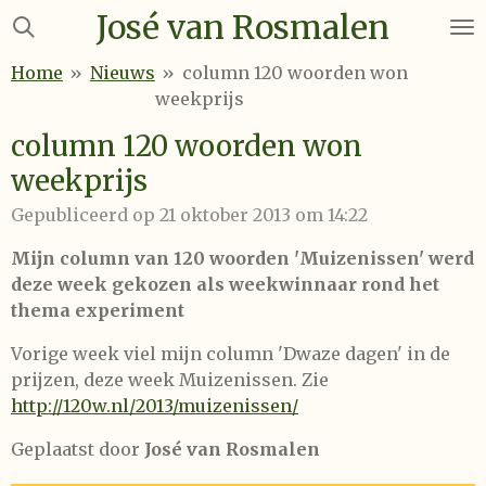
José van Rosmalen
Ga
direct
Home
»
Nieuws
»
column 120 woorden won
naar
weekprijs
de
hoofdinhoud
column 120 woorden won
weekprijs
Gepubliceerd op 21 oktober 2013 om 14:22
Mijn column van 120 woorden 'Muizenissen' werd
deze week gekozen als weekwinnaar rond het
thema experiment
Vorige week viel mijn column 'Dwaze dagen' in de
prijzen, deze week Muizenissen. Zie
http://120w.nl/2013/muizenissen/
Geplaatst door
José van Rosmalen