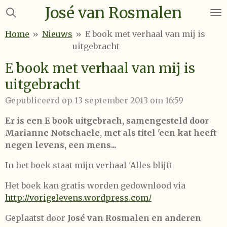
José van Rosmalen
Ga
direct
Home
»
Nieuws
»
E book met verhaal van mij is
naar
uitgebracht
de
hoofdinhoud
E book met verhaal van mij is
uitgebracht
Gepubliceerd op 13 september 2013 om 16:59
Er is een E book uitgebrach, samengesteld door
Marianne Notschaele, met als titel 'een kat heeft
negen levens, een mens...
In het boek staat mijn verhaal 'Alles blijft
Het boek kan gratis worden gedownlood via
http://vorigelevens.wordpress.com/
Geplaatst door
José van Rosmalen en anderen