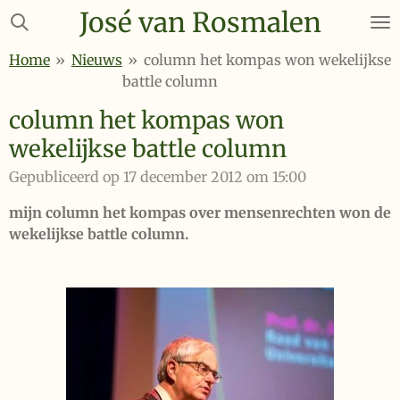
José van Rosmalen
Ga
direct
Home
»
Nieuws
»
column het kompas won wekelijkse
naar
battle column
de
hoofdinhoud
column het kompas won
wekelijkse battle column
Gepubliceerd op 17 december 2012 om 15:00
mijn column het kompas over mensenrechten won de
wekelijkse battle column.